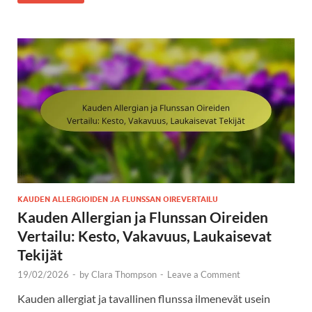
KAUDEN ALLERGIOIDEN JA FLUNSSAN OIREVERTAILU
Kauden Allergian ja Flunssan Oireiden
Vertailu: Kesto, Vakavuus, Laukaisevat
Tekijät
19/02/2026
-
by
Clara Thompson
-
Leave a Comment
Kauden allergiat ja tavallinen flunssa ilmenevät usein