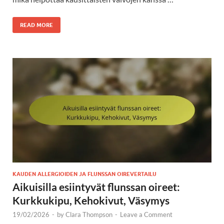
READ MORE
KAUDEN ALLERGIOIDEN JA FLUNSSAN OIREVERTAILU
Aikuisilla esiintyvät flunssan oireet:
Kurkkukipu, Kehokivut, Väsymys
19/02/2026
-
by
Clara Thompson
-
Leave a Comment