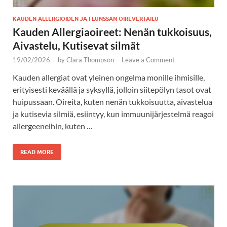
KAUDEN ALLERGIOIDEN JA FLUNSSAN OIREVERTAILU
Kauden Allergiaoireet: Nenän tukkoisuus,
Aivastelu, Kutisevat silmät
19/02/2026
-
by
Clara Thompson
-
Leave a Comment
Kauden allergiat ovat yleinen ongelma monille ihmisille,
erityisesti keväällä ja syksyllä, jolloin siitepölyn tasot ovat
huipussaan. Oireita, kuten nenän tukkoisuutta, aivastelua
ja kutisevia silmiä, esiintyy, kun immuunijärjestelmä reagoi
allergeeneihin, kuten …
READ MORE