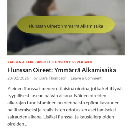
KAUDEN ALLERGIOIDEN JA FLUNSSAN OIREVERTAILU
Flunssan Oireet: Ymmärrä Alkamisaika
23/02/2026
-
by
Clara Thompson
-
Leave a Comment
Yleinen flunssa ilmenee erilaisina oireina, jotka kehittyvät
tyypillisesti usean päivän aikana. Näiden oireiden
aikarajan tunnistaminen on olennaista epämukavuuden
hallitsemiseksi ja realististen odotusten asettamiseksi
sairauden aikana. Lisäksi flunssa- ja kausiallergioiden
oireiden …