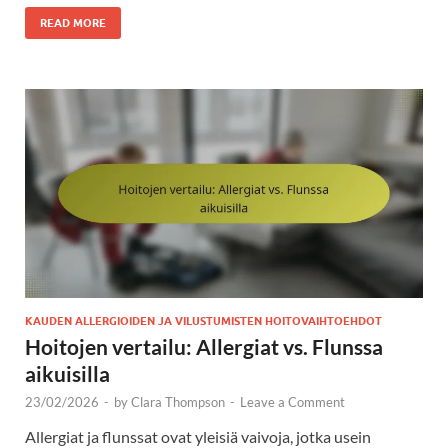
READ MORE
KAUDEN ALLERGIOIDEN JA VILUSTUMISTEN HOITOVAIHTOEHDOT
Hoitojen vertailu: Allergiat vs. Flunssa
aikuisilla
23/02/2026
-
by
Clara Thompson
-
Leave a Comment
Allergiat ja flunssat ovat yleisiä vaivoja, jotka usein