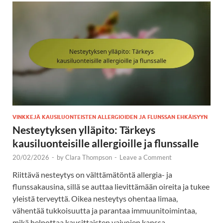
VINKKEJÄ KAUSILUONTEISTEN ALLERGIOIDEN JA FLUNSSAN EHKÄISYYN
Nesteytyksen ylläpito: Tärkeys
kausiluonteisille allergioille ja flunssalle
20/02/2026
-
by
Clara Thompson
-
Leave a Comment
Riittävä nesteytys on välttämätöntä allergia- ja
flunssakausina, sillä se auttaa lievittämään oireita ja tukee
yleistä terveyttä. Oikea nesteytys ohentaa limaa,
vähentää tukkoisuutta ja parantaa immuunitoimintaa,
mikä helpottaa kausittaisten vaivojen kanssa …