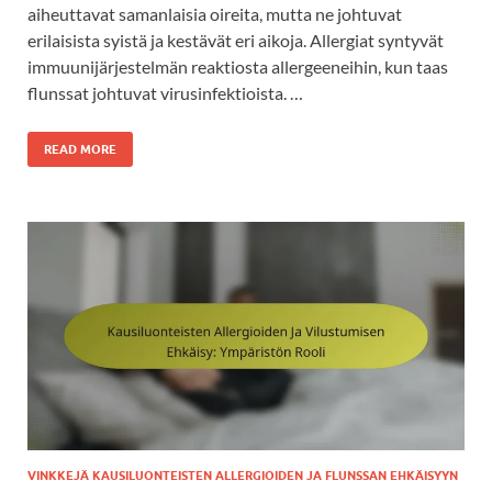
aiheuttavat samanlaisia oireita, mutta ne johtuvat
erilaisista syistä ja kestävät eri aikoja. Allergiat syntyvät
immuunijärjestelmän reaktiosta allergeeneihin, kun taas
flunssat johtuvat virusinfektioista. …
READ MORE
VINKKEJÄ KAUSILUONTEISTEN ALLERGIOIDEN JA FLUNSSAN EHKÄISYYN