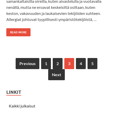
samankaltaisilla oireilla, kuten aivastelulla ja vuotavalla
nenällä, mutta ne eroavat keskeisiltä osiltaan, kuten
keston, vakavuuden ja laukaisevien tekijöiden suhteen.
Allergiat johtuvat tyypillisesti ympäristötekijöistä, …
READ MORE
Previous
1
2
3
4
5
Next
LINKIT
Kaikki julkaisut