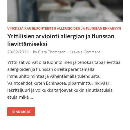
VINKKEJÄ KAUSILUONTEISTEN ALLERGIOIDEN JA FLUNSSAN EHKÄISYYN
Yrttilisien arviointi allergian ja flunssan
lievittämiseksi
20/02/2026
-
by
Clara Thompson
-
Leave a Comment
Yrttilisät voivat olla luonnollinen ja tehokas tapa lievittää
allergioiden ja flunssan oireita parantamalla
immuunitoimintaa ja vähentämällä tulehdusta.
Vaihtoehdot kuten Echinacea, piparminttu, inkivääri,
lakritsijuuri ja voikukka tarjoavat kukin ainutlaatuisia
etuja, mikä …
READ MORE