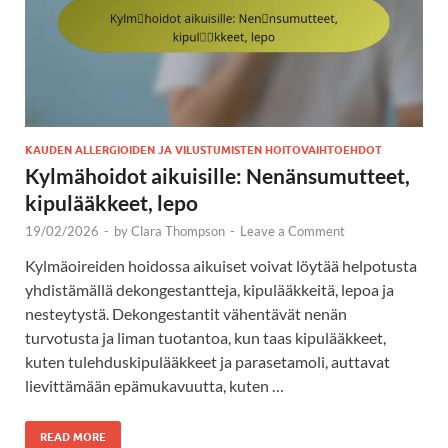
KAUDEN ALLERGIOIDEN JA VILUSTUMISTEN HOITOVAIHTOEHDOT
Kylmähoidot aikuisille: Nenänsumutteet,
kipulääkkeet, lepo
19/02/2026
-
by
Clara Thompson
-
Leave a Comment
Kylmäoireiden hoidossa aikuiset voivat löytää helpotusta
yhdistämällä dekongestantteja, kipulääkkeitä, lepoa ja
nesteytystä. Dekongestantit vähentävät nenän
turvotusta ja liman tuotantoa, kun taas kipulääkkeet,
kuten tulehduskipulääkkeet ja parasetamoli, auttavat
lievittämään epämukavuutta, kuten …
READ MORE