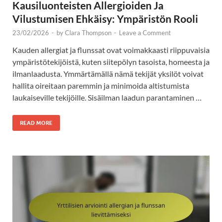
Kausiluonteisten Allergioiden Ja
Vilustumisen Ehkäisy: Ympäristön Rooli
23/02/2026
-
by
Clara Thompson
-
Leave a Comment
Kauden allergiat ja flunssat ovat voimakkaasti riippuvaisia
ympäristötekijöistä, kuten siitepölyn tasoista, homeesta ja
ilmanlaadusta. Ymmärtämällä nämä tekijät yksilöt voivat
hallita oireitaan paremmin ja minimoida altistumista
laukaiseville tekijöille. Sisäilman laadun parantaminen …
READ MORE