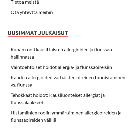
Tietoa meistä
Ota yhteyttä meihin
UUSIMMAT JULKAISUT
Ruoan rooli kausittaisten allergioiden ja flunssan
hallinnassa
Vaihtoehtoiset hoidot allergia- ja flunssaoireisiin
Kauden allergioiden varhaisten oireiden tunnistaminen
vs. flunssa
Tehokkaat hoidot: Kausiluonteiset allergiat ja
flunssalääkkeet
Histamiinien roolin ymmärtäminen allergiaoireiden ja
flunssaoireiden välillä