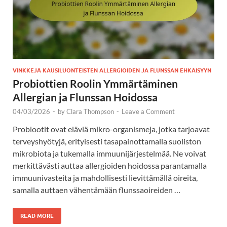
VINKKEJÄ KAUSILUONTEISTEN ALLERGIOIDEN JA FLUNSSAN EHKÄISYYN
Probiottien Roolin Ymmärtäminen
Allergian ja Flunssan Hoidossa
04/03/2026
-
by
Clara Thompson
-
Leave a Comment
Probiootit ovat eläviä mikro-organismeja, jotka tarjoavat
terveyshyötyjä, erityisesti tasapainottamalla suoliston
mikrobiota ja tukemalla immuunijärjestelmää. Ne voivat
merkittävästi auttaa allergioiden hoidossa parantamalla
immuunivasteita ja mahdollisesti lievittämällä oireita,
samalla auttaen vähentämään flunssaoireiden …
READ MORE