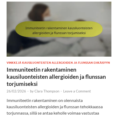
VINKKEJÄ KAUSILUONTEISTEN ALLERGIOIDEN JA FLUNSSAN EHKÄISYYN
Immuniteetin rakentaminen
kausiluonteisten allergioiden ja flunssan
torjumiseksi
26/02/2026
-
by
Clara Thompson
-
Leave a Comment
Immuniteetin rakentaminen on olennaista
kausiluonteisten allergioiden ja flunssan tehokkaassa
torjunnassa, sillä se antaa keholle voimaa vastustaa