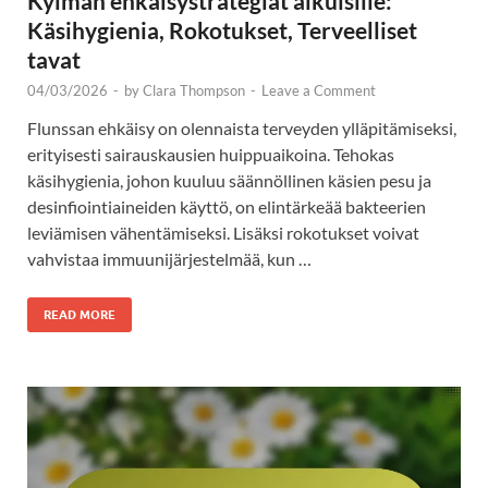
Kylmän ehkäisystrategiat aikuisille:
Käsihygienia, Rokotukset, Terveelliset
tavat
04/03/2026
-
by
Clara Thompson
-
Leave a Comment
Flunssan ehkäisy on olennaista terveyden ylläpitämiseksi,
erityisesti sairauskausien huippuaikoina. Tehokas
käsihygienia, johon kuuluu säännöllinen käsien pesu ja
desinfiointiaineiden käyttö, on elintärkeää bakteerien
leviämisen vähentämiseksi. Lisäksi rokotukset voivat
vahvistaa immuunijärjestelmää, kun …
READ MORE