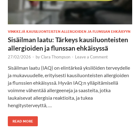
VINKKEJÄ KAUSILUONTEISTEN ALLERGIOIDEN JA FLUNSSAN EHKÄISYYN
Sisäilman laatu: Tärkeys kausiluonteisten
allergioiden ja flunssan ehkäisyssä
27/02/2026
-
by
Clara Thompson
-
Leave a Comment
Sisäilman laatu (IAQ) on elintärkeä yksilöiden terveydelle
ja mukavuudelle, erityisesti kausiluonteisten allergioiden
ja flunssien ehkäisyssä. Hyvän IAQ:n ylläpitämisellä
voimme vähentää allergeeneja ja saasteita, jotka
laukaisevat allergisia reaktioita, ja tukea
hengitysterveyttä, …
READ MORE