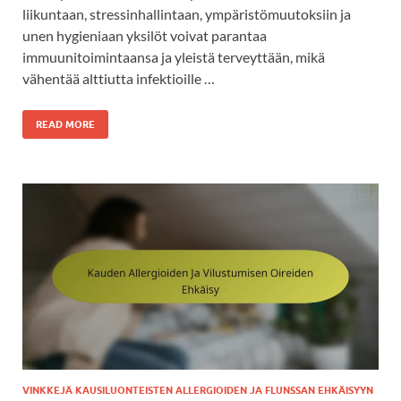
liikuntaan, stressinhallintaan, ympäristömuutoksiin ja
unen hygieniaan yksilöt voivat parantaa
immuunitoimintaansa ja yleistä terveyttään, mikä
vähentää alttiutta infektioille …
READ MORE
VINKKEJÄ KAUSILUONTEISTEN ALLERGIOIDEN JA FLUNSSAN EHKÄISYYN