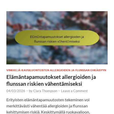
VINKKEJÄ KAUSILUONTEISTEN ALLERGIOIDEN JA FLUNSSAN EHKÄISYYN
Elämäntapamuutokset allergioiden ja
flunssan riskien vähentämiseksi
04/03/2026
-
by
Clara Thompson
-
Leave a Comment
Erityisten elämäntapamuutosten tekeminen voi
merkittävästi vähentää allergioiden ja flunssan
kehittymisen riskiä. Keskittymällä ruokavalioon,