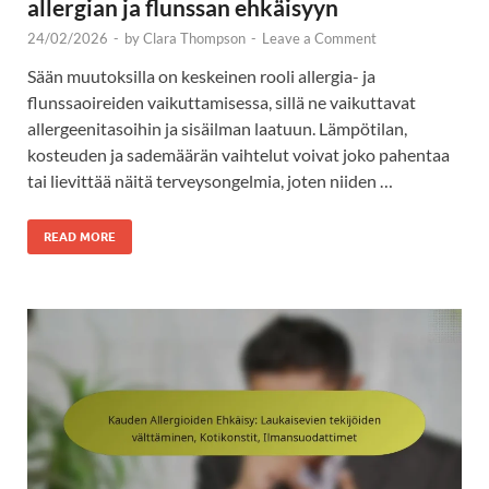
allergian ja flunssan ehkäisyyn
24/02/2026
-
by
Clara Thompson
-
Leave a Comment
Sään muutoksilla on keskeinen rooli allergia- ja
flunssaoireiden vaikuttamisessa, sillä ne vaikuttavat
allergeenitasoihin ja sisäilman laatuun. Lämpötilan,
kosteuden ja sademäärän vaihtelut voivat joko pahentaa
tai lievittää näitä terveysongelmia, joten niiden …
READ MORE