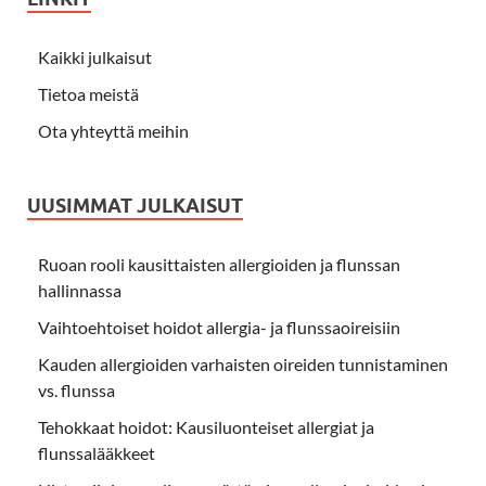
Kaikki julkaisut
Tietoa meistä
Ota yhteyttä meihin
UUSIMMAT JULKAISUT
Ruoan rooli kausittaisten allergioiden ja flunssan
hallinnassa
Vaihtoehtoiset hoidot allergia- ja flunssaoireisiin
Kauden allergioiden varhaisten oireiden tunnistaminen
vs. flunssa
Tehokkaat hoidot: Kausiluonteiset allergiat ja
flunssalääkkeet