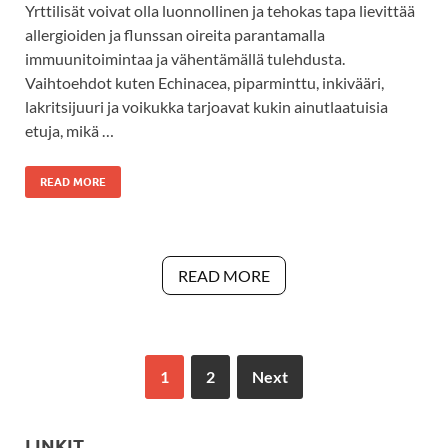
Yrttilisät voivat olla luonnollinen ja tehokas tapa lievittää
allergioiden ja flunssan oireita parantamalla
immuunitoimintaa ja vähentämällä tulehdusta.
Vaihtoehdot kuten Echinacea, piparminttu, inkivääri,
lakritsijuuri ja voikukka tarjoavat kukin ainutlaatuisia
etuja, mikä …
READ MORE
READ MORE
1
2
Next
LINKIT