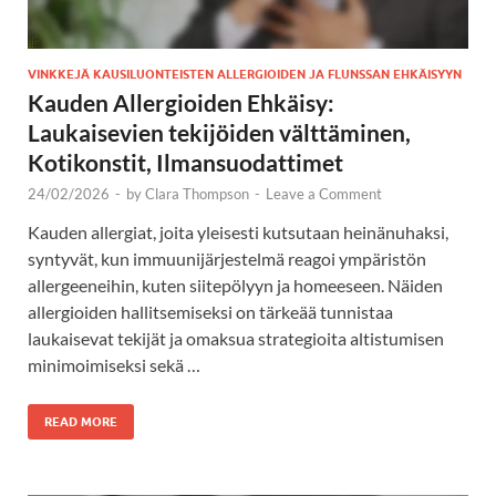
VINKKEJÄ KAUSILUONTEISTEN ALLERGIOIDEN JA FLUNSSAN EHKÄISYYN
Kauden Allergioiden Ehkäisy:
Laukaisevien tekijöiden välttäminen,
Kotikonstit, Ilmansuodattimet
24/02/2026
-
by
Clara Thompson
-
Leave a Comment
Kauden allergiat, joita yleisesti kutsutaan heinänuhaksi,
syntyvät, kun immuunijärjestelmä reagoi ympäristön
allergeeneihin, kuten siitepölyyn ja homeeseen. Näiden
allergioiden hallitsemiseksi on tärkeää tunnistaa
laukaisevat tekijät ja omaksua strategioita altistumisen
minimoimiseksi sekä …
READ MORE