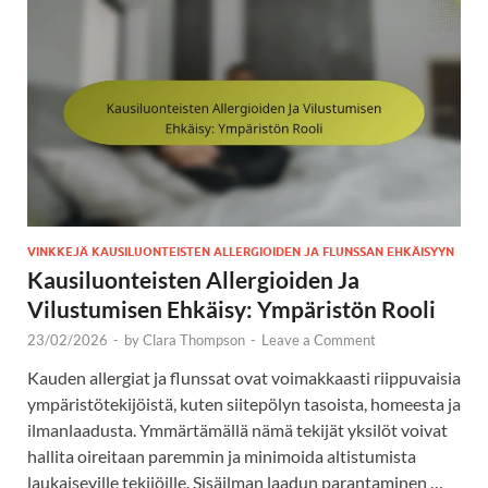
VINKKEJÄ KAUSILUONTEISTEN ALLERGIOIDEN JA FLUNSSAN EHKÄISYYN
Kausiluonteisten Allergioiden Ja
Vilustumisen Ehkäisy: Ympäristön Rooli
23/02/2026
-
by
Clara Thompson
-
Leave a Comment
Kauden allergiat ja flunssat ovat voimakkaasti riippuvaisia
ympäristötekijöistä, kuten siitepölyn tasoista, homeesta ja
ilmanlaadusta. Ymmärtämällä nämä tekijät yksilöt voivat
hallita oireitaan paremmin ja minimoida altistumista
laukaiseville tekijöille. Sisäilman laadun parantaminen …