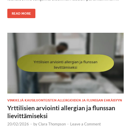
READ MORE
VINKKEJÄ KAUSILUONTEISTEN ALLERGIOIDEN JA FLUNSSAN EHKÄISYYN
Yrttilisien arviointi allergian ja flunssan
lievittämiseksi
20/02/2026
-
by
Clara Thompson
-
Leave a Comment